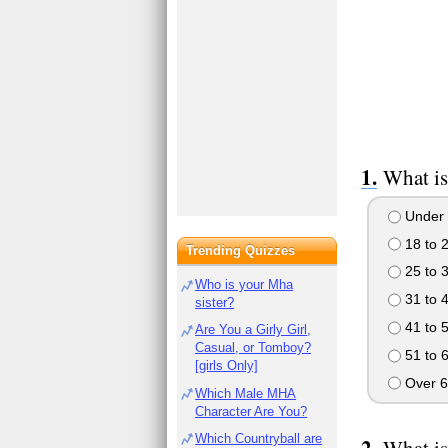
What is
Under 
18 to 
Trending Quizzes
25 to 
Who is your Mha
31 to 
sister?
41 to 
Are You a Girly Girl,
Casual, or Tomboy?
51 to 
[girls Only]
Over 6
Which Male MHA
Character Are You?
Which Countryball are
What is