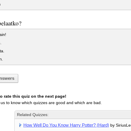
n
pelaatko?
ain!
.
ta.
n.
nswers
 rate this quiz on the next page!
 us to know which quizzes are good and which are bad.
Related Quizzes:
How Well Do You Know Harry Potter? (Hard)
by SiriusLe