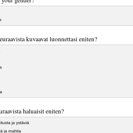
e
euraavista kuvaavat luonnettasi eniten?
a
a
a
uraavista haluaisit eniten?
tusta ja ystäviä
tä ja mahtia