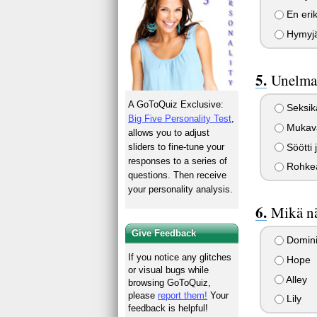
En eri
Hymyjä 
Unelma 
A GoToQuiz Exclusive:
Seksikä
Big Five Personality Test
,
Mukava
allows you to adjust
Söötti 
sliders to fine-tune your
responses to a series of
Rohkea
questions. Then receive
your personality analysis.
Mikä nä
Give Feedback
Domin
If you notice any glitches
Hope
or visual bugs while
Alley
browsing GoToQuiz,
please
report them!
Your
Lily
feedback is helpful!