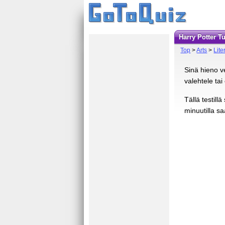
Harry Potter T
Top
>
Arts
>
Lite
Sinä hieno ve
valehtele tai
Tällä testill
minuutilla sa