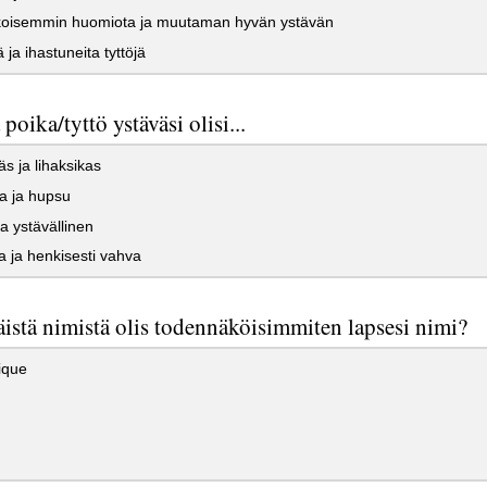
koisemmin huomiota ja muutaman hyvän ystävän
ja ihastuneita tyttöjä
poika/tyttö ystäväsi olisi...
s ja lihaksikas
 ja hupsu
ja ystävällinen
 ja henkisesti vahva
istä nimistä olis todennäköisimmiten lapsesi nimi?
ique