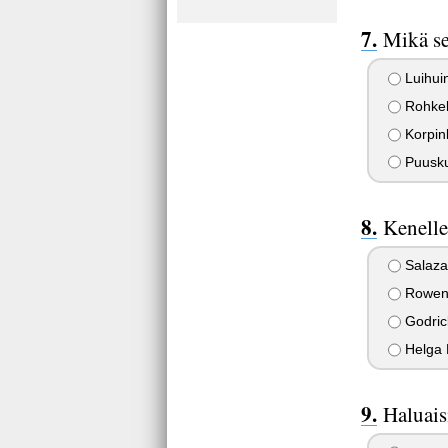
Mikä se
Luihui
Rohkel
Korpin
Puusk
Kenelle 
Salazar
Rowen
Godrick
Helga H
Haluaisi