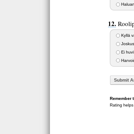
Halua
Rooli
Kyllä v
Joskus
Ei huvi
Harvoi
Submit A
Remember to
Rating helps