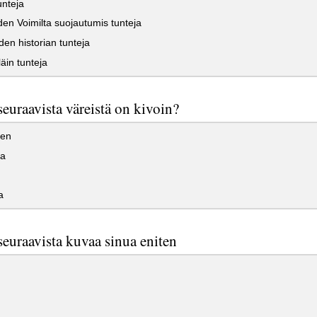
nteja
n Voimilta suojautumis tunteja
en historian tunteja
äin tunteja
euraavista väreistä on kivoin?
nen
a
a
euraavista kuvaa sinua eniten
n