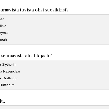
uraavista tuvista olisi suosikkisi?
nen
ikko
kymsi
upuh
seuraavista olisit lojaali?
 Slytherin
a Ravenclaw
 Gryffindor
ufflepuff
t..