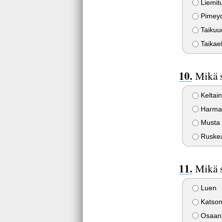
Liemitu
Pimeyde
Taikuud
Taikael
Mikä s
Keltai
Harma
Musta
Ruske
Mikä s
Luen
Katso
Osaan