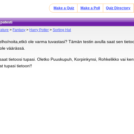
Make a Quiz
Make a Poll
Quiz Directory
upatesti
rature
>
Fantasy
>
Harry Potter
>
Sorting Hat
lho/noita,etkö ole varma tuvastasi? Tämän testin avulla saat sen tietoos
 ole väärässä.
ä saat tietoosi tupasi. Oletko Puuskupuh, Korpinkynsi, Rohkelikko vai k
at tupasi tietoon!!