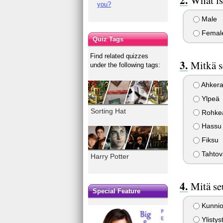
you?
Male
Femal
Quiz Tags
Find related quizzes
Mitkä s
under the following tags:
Ahker
Ylpeä
Sorting Hat
Rohke
Hassu
Fiksu
Tahtov
Harry Potter
Mitä se
Special Feature
Kunnioi
Ylistys