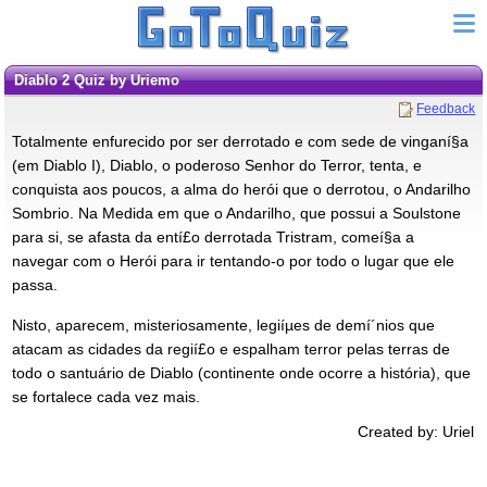
Diablo 2 Quiz by Uriemo
Feedback
Totalmente enfurecido por ser derrotado e com sede de vinganí§a
(em Diablo I), Diablo, o poderoso Senhor do Terror, tenta, e
conquista aos poucos, a alma do herói que o derrotou, o Andarilho
Sombrio. Na Medida em que o Andarilho, que possui a Soulstone
para si, se afasta da entí£o derrotada Tristram, comeí§a a
navegar com o Herói para ir tentando-o por todo o lugar que ele
passa.
Nisto, aparecem, misteriosamente, legiíµes de demí´nios que
atacam as cidades da regií£o e espalham terror pelas terras de
todo o santuário de Diablo (continente onde ocorre a história), que
se fortalece cada vez mais.
Created by: Uriel