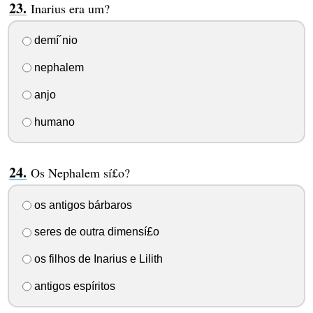
Inarius era um?
demí´nio
nephalem
anjo
humano
Os Nephalem sí£o?
os antigos bárbaros
seres de outra dimensí£o
os filhos de Inarius e Lilith
antigos espí­ritos