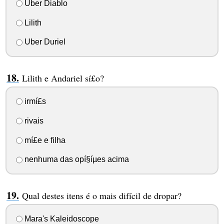
Uber Diablo
Lilith
Uber Duriel
Lilith e Andariel sí£o?
irmí£s
rivais
mí£e e filha
nenhuma das opí§íµes acima
Qual destes itens é o mais difí­cil de dropar?
Mara's Kaleidoscope