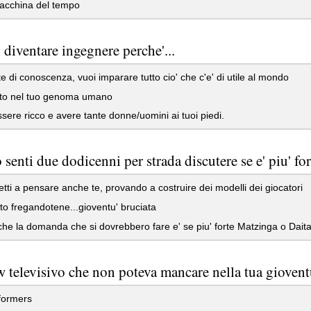
cchina del tempo
 diventare ingegnere perche'...
e di conoscenza, vuoi imparare tutto cio' che c'e' di utile al mondo
tto nel tuo genoma umano
sere ricco e avere tante donne/uomini ai tuoi piedi.
senti due dodicenni per strada discutere se e' piu' fort
etti a pensare anche te, provando a costruire dei modelli dei giocatori
itto fregandotene...gioventu' bruciata
he la domanda che si dovrebbero fare e' se piu' forte Matzinga o Daitar
 televisivo che non poteva mancare nella tua gioventu
formers