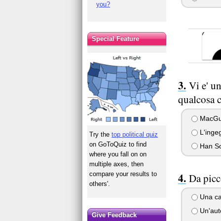
you?
Special Feature
Vi e' u
qualcosa c
MacGuyv
L'ingeg
Try the
top political quiz
on GoToQuiz to find
Han Sol
where you fall on on
multiple axes, then
compare your results to
Da picc
others'.
Una c
Un'aut
Give Feedback