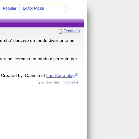
Popular
Editor Picks
Feedback
perche' cercavo un modo divertente per
perche' cercavo un modo divertente per
Created by: Daniele of
LastHope blog
(
your link here
more info
)