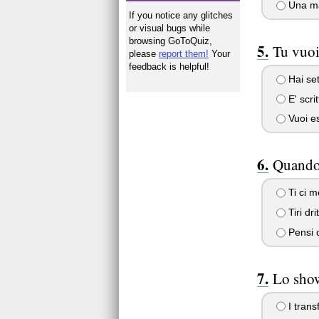
Una ma
If you notice any glitches
or visual bugs while
browsing GoToQuiz,
Tu vuoi
please
report them!
Your
feedback is helpful!
Hai set
E' scri
Vuoi es
Quando 
Ti ci m
Tiri dr
Pensi c
Lo show
I trans