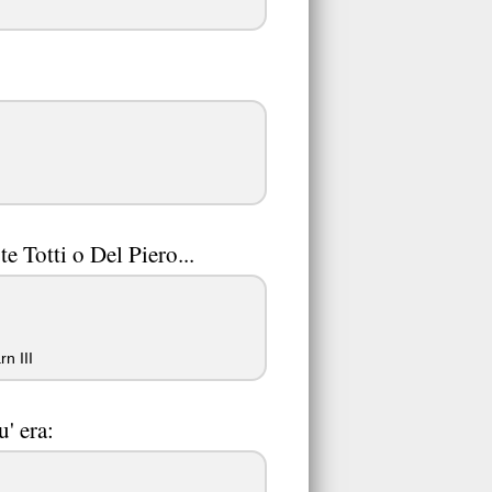
e Totti o Del Piero...
n III
' era: