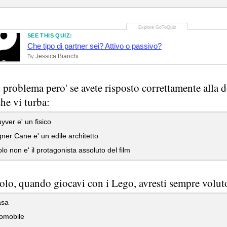
SEE THIS QUIZ:
Che tipo di partner sei? Attivo o passivo?
Jessica Bianchi
By
n problema pero' se avete risposto correttamente all
he vi turba:
er e' un fisico
ner Cane e' un edile architetto
o non e' il protagonista assoluto del film
olo, quando giocavi con i Lego, avresti sempre voluto
asa
omobile