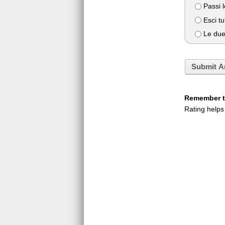
Passi l
Esci tu
Le due 
Submit A
Remember to
Rating helps