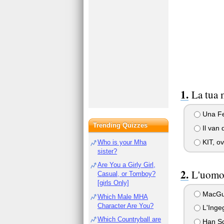
La tua 
Una Fer
Trending Quizzes
Il van 
KIT, ov
Who is your Mha
sister?
Are You a Girly Girl,
L'uomo 
Casual, or Tomboy?
[girls Only]
MacGu
Which Male MHA
Character Are You?
L'Inge
Which Countryball are
Han So