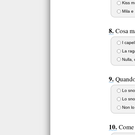
Kiss me
Mila e 
Cosa ma
I capell
La rag
Nulla, 
Quando s
Lo snob
Lo snob
Non lo 
Come i