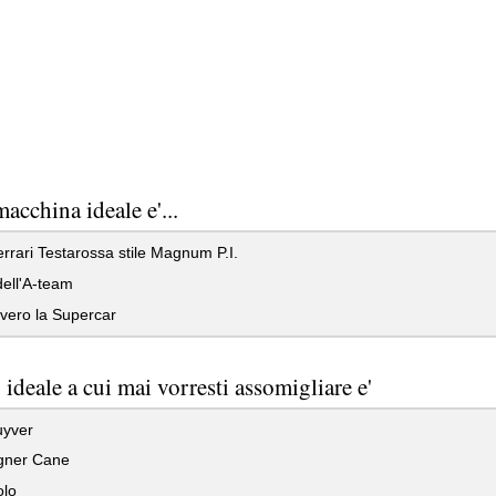
macchina ideale e'...
rari Testarossa stile Magnum P.I.
dell'A-team
vero la Supercar
ideale a cui mai vorresti assomigliare e'
yver
gner Cane
lo