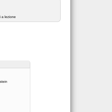
 a lezione
tein