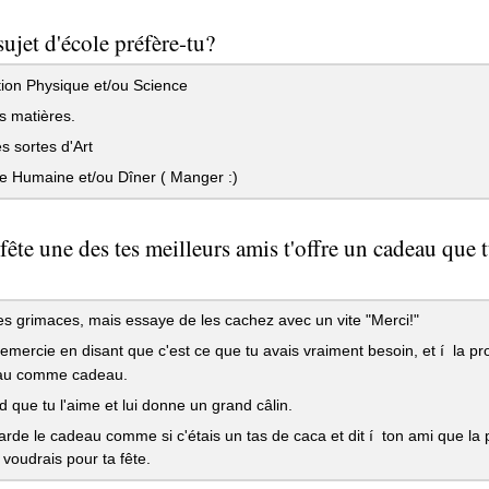
sujet d'école préfère-tu?
ion Physique et/ou Science
s matières.
s sortes d'Art
e Humaine et/ou Dîner ( Manger :)
 fête une des tes meilleurs amis t'offre un cadeau que
s grimaces, mais essaye de les cachez avec un vite "Merci!"
remercie en disant que c'est ce que tu avais vraiment besoin, et í la proc
au comme cadeau.
 que tu l'aime et lui donne un grand câlin.
rde le cadeau comme si c'étais un tas de caca et dit í ton ami que la p
 voudrais pour ta fête.