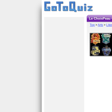
Le ChoixPeau
Top
>
Arts
>
Lite