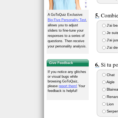
Combien
A GoToQuiz Exclusive:
Big Five Personality Test
,
allows you to adjust
J'ai be
sliders to fine-tune your
Je suis
responses to a series of
J'ai ju
questions. Then receive
your personality analysis.
J'ai de
Si tu p
Give Feedback
If you notice any glitches
Chat
or visual bugs while
browsing GoToQuiz,
Aigle
please
report them!
Your
Blaire
feedback is helpful!
Renar
Lion
Serpen