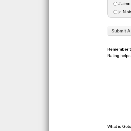
J'aime 
je N'ai
Submit A
Remember to
Rating helps
What is GotoQ