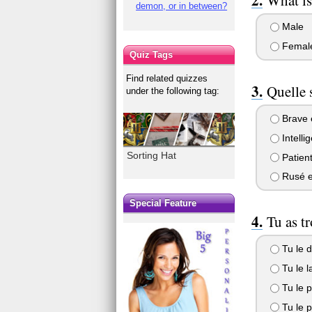
demon, or in between?
Male
Femal
Quiz Tags
Find related quizzes
Quelle 
under the following tag:
Brave 
Intelli
Sorting Hat
Patient
Rusé e
Special Feature
Tu as t
Tu le d
Tu le la
Tu le p
Tu le p