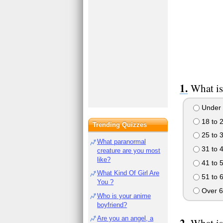
What is
Under 
18 to 
Trending Quizzes
25 to 
What paranormal
31 to 
creature are you most
like?
41 to 
What Kind Of Girl Are
51 to 
You ?
Over 6
Who is your anime
boyfriend?
Are you an angel, a
What is