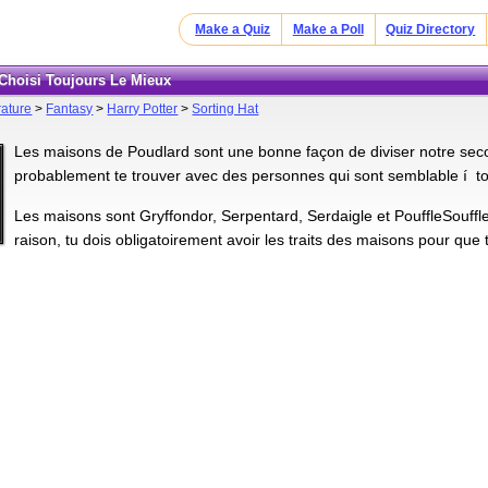
Make a Quiz
Make a Poll
Quiz Directory
 Choisi Toujours Le Mieux
rature
>
Fantasy
>
Harry Potter
>
Sorting Hat
Les maisons de Poudlard sont une bonne façon de diviser notre sec
probablement te trouver avec des personnes qui sont semblable í toi
Les maisons sont Gryffondor, Serpentard, Serdaigle et PouffleSouffl
raison, tu dois obligatoirement avoir les traits des maisons pour que