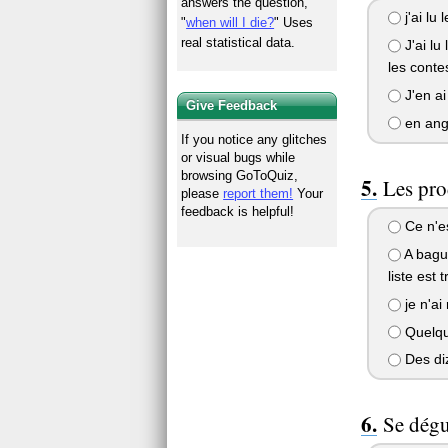
answers the question,
j'ai lu
"
when will I die?
" Uses
real statistical data.
J'ai lu
les conte
J'en ai
Give Feedback
en ang
If you notice any glitches
or visual bugs while
browsing GoToQuiz,
Les pro
please
report them!
Your
feedback is helpful!
Ce n'es
A bague
liste est 
je n'ai 
Quelque
Des diz
Se dégu