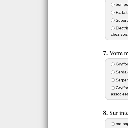
bon pou
Parfait
Superbe
Electri
chez sois
Votre m
Gryffon
Serdaig
Serpent
Gryffon
associees
Sur inte
ma page