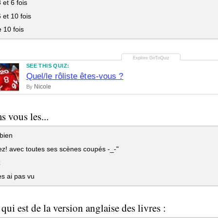
 et 6 fois
 et 10 fois
 10 fois
SEE THIS QUIZ:
Quel/le rôliste êtes-vous ?
Nicole
By
s vous les...
bien
z! avec toutes ses scènes coupés -_-"
z
es ai pas vu
qui est de la version anglaise des livres :