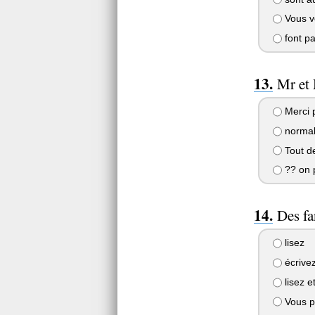
Vous v
font pa
Mr et 
Merci 
normal,
Tout de
?? on p
Des fa
lisez
écrive
lisez e
Vous pr