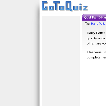
Quel Fan D'Ha
Tag:
Harry Potte
Harry Potter
quel type de 
of fan are y
Etes vous un
complètement