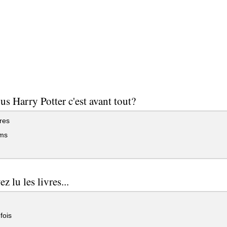
us Harry Potter c'est avant tout?
res
lms
z lu les livres...
fois