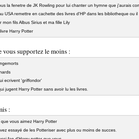
ous la fenetre de JK Rowling pour lui chanter un hymne que j'aurais 
au USA remettre en cachette des livres d'HP dans les bibliotheque ou il e
mon fils Albus Sirius et ma fille Lily
 livre Harry Potter
 vous supportez le moins :
ngemorts
nards
i ecrivent 'griffondor'
i jugent Harry Potter sans avoir lu les livres.
is :
 que vous aimez Harry Potter
ez essayé de les Potteriser avec plus ou moins de succes.
ssi fan d'Harry potter que vous