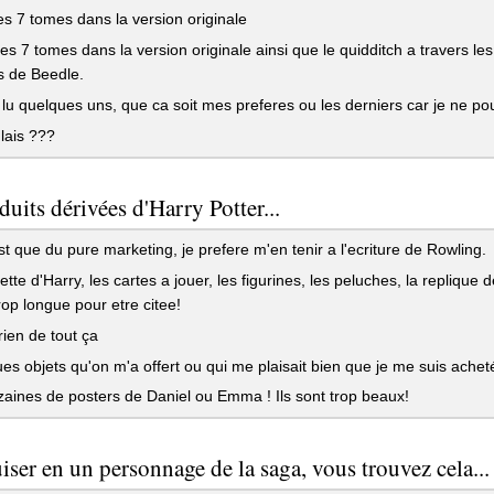
 les 7 tomes dans la version originale
 les 7 tomes dans la version originale ainsi que le quidditch a travers l
s de Beedle.
 lu quelques uns, que ca soit mes preferes ou les derniers car je ne po
lais ???
duits dérivées d'Harry Potter...
t que du pure marketing, je prefere m'en tenir a l'ecriture de Rowling.
tte d'Harry, les cartes a jouer, les figurines, les peluches, la replique 
trop longue pour etre citee!
rien de tout ça
s objets qu'on m'a offert ou qui me plaisait bien que je me suis acheté
aines de posters de Daniel ou Emma ! Ils sont trop beaux!
iser en un personnage de la saga, vous trouvez cela...