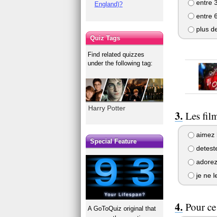
entre 3
England)?
entre 6
plus de
Quiz Tags
Find related quizzes
under the following tag:
Harry Potter
Les film
aimez 
Special Feature
deteste
adore
je ne l
Pour ce 
A GoToQuiz original that