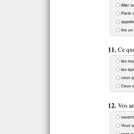
Aller s
Partir 
appeler 
lire un
Ce que
les ma
les épi
ceux qu
Ceux qu
Vos am
savent
Vous av
sont au