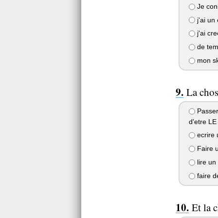
Je cons
j'ai un
j'ai cr
de temp
mon sk
La chos
Passer 
d'etre LE
ecrire 
Faire u
lire un 
faire d
Et la 