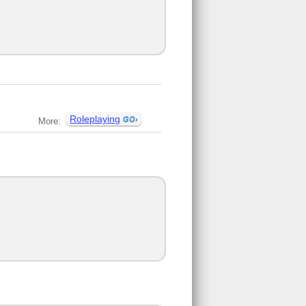
Roleplaying
More: