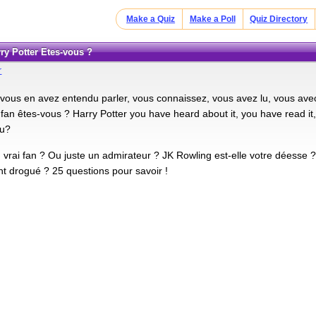
Make a Quiz
Make a Poll
Quiz Directory
rry Potter Etes-vous ?
r
 vous en avez entendu parler, vous connaissez, vous avez lu, vous avec
fan êtes-vous ? Harry Potter you have heard about it, you have read it, s
ou?
 vrai fan ? Ou juste un admirateur ? JK Rowling est-elle votre déesse 
 drogué ? 25 questions pour savoir !