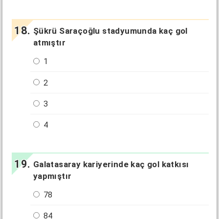
Şükrü Saraçoğlu stadyumunda kaç gol
atmıştır
1
2
3
4
Galatasaray kariyerinde kaç gol katkısı
yapmıştır
78
84