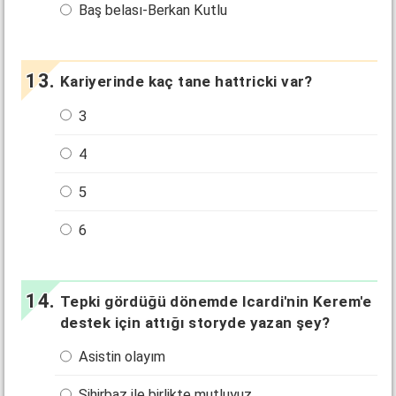
Baş belası-Berkan Kutlu
Kariyerinde kaç tane hattricki var?
3
4
5
6
Tepki gördüğü dönemde Icardi'nin Kerem'e
destek için attığı storyde yazan şey?
Asistin olayım
Sihirbaz ile birlikte mutluyuz