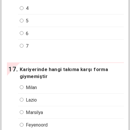
4
5
6
7
Kariyerinde hangi takıma karşı forma
giymemiştir
Milan
Lazio
Marsilya
Feyenoord