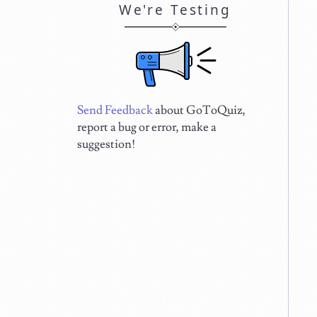
We're Testing
Send Feedback
about GoToQuiz,
report a bug or error, make a
suggestion!