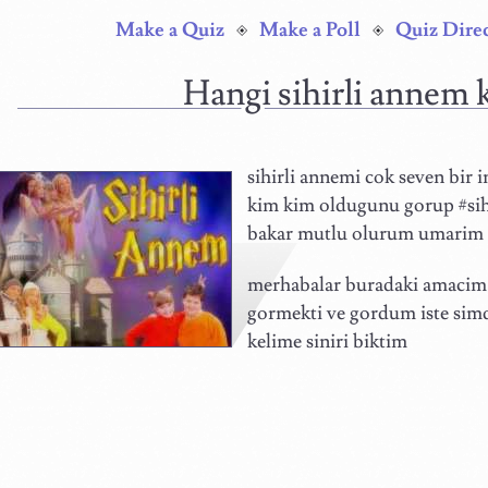
Make a Quiz
Make a Poll
Quiz Dire
hangi sihirli annem 
sihirli annemi cok seven bir 
kim kim oldugunu gorup #sihi
bakar mutlu olurum umarim o
merhabalar buradaki amacim 
gormekti ve gordum iste simd
kelime siniri biktim