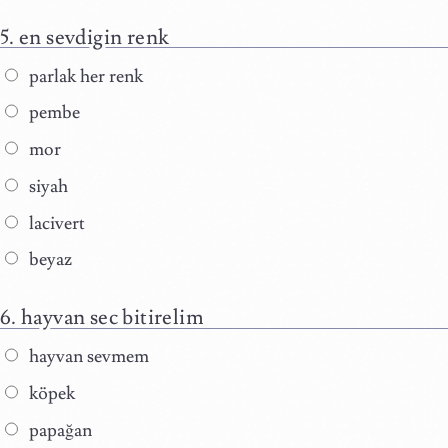
en sevdigin renk
parlak her renk
pembe
mor
siyah
lacivert
beyaz
hayvan sec bitirelim
hayvan sevmem
köpek
papağan