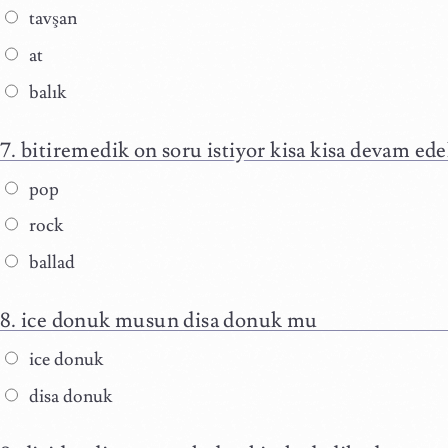
tavşan
at
balık
bitiremedik on soru istiyor kisa kisa devam ed
pop
rock
ballad
ice donuk musun disa donuk mu
ice donuk
disa donuk