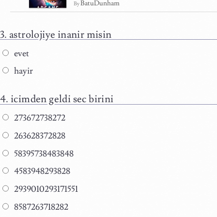
BatuDunham
By
astrolojiye inanir misin
evet
hayir
icimden geldi sec birini
273672738272
263628372828
58395738483848
4583948293828
2939010293171551
8587263718282