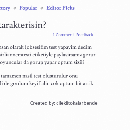
ctory
Popular
Editor Picks
karakterisin?
1 Comment
Feedback
insan olarak (obsesifim test yapayim dedim
rliannemtesti etiketiyle paylasirsaniz gorur
yuncular da gorup yapar optum siziii
tamamen nasil test olusturulur onu
i de gordum keyif alin cok optum bit artik
Created by: cileklitokalarbende