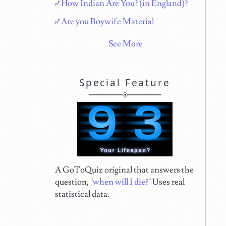
How Indian Are You? (in England)?
Are you Boywife Material
See More
Special Feature
A GoToQuiz original that answers the
question, "
when will I die?
" Uses real
statistical data.