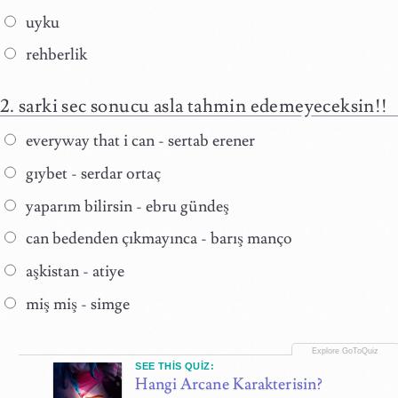
uyku
rehberlik
sarki sec sonucu asla tahmin edemeyeceksin!!
everyway that i can - sertab erener
gıybet - serdar ortaç
yaparım bilirsin - ebru gündeş
can bedenden çıkmayınca - barış manço
aşkistan - atiye
miş miş - simge
SEE THIS QUIZ:
Hangi Arcane Karakterisin?