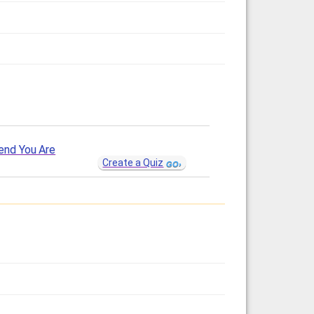
end You Are
Create a Quiz