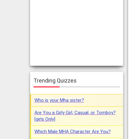
Trending Quizzes
Who is your Mha sister?
Are You a Girly Girl, Casual, or Tomboy?
[girls Only]
Which Male MHA Character Are You?